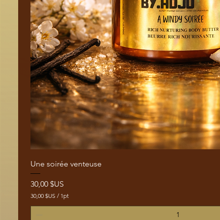
Aperçu rapide
Une soirée venteuse
Prix
30,00 $US
30,00 $US
/
1pt
3
0
,