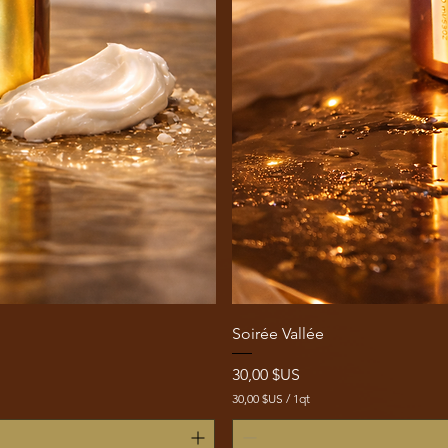
Soirée Vallée
Prix
30,00 $US
30,00 $US
/
1qt
3
0
,