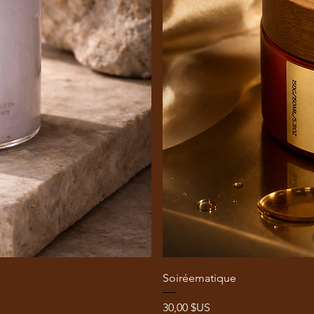
Soiréematique
Prix
30,00 $US